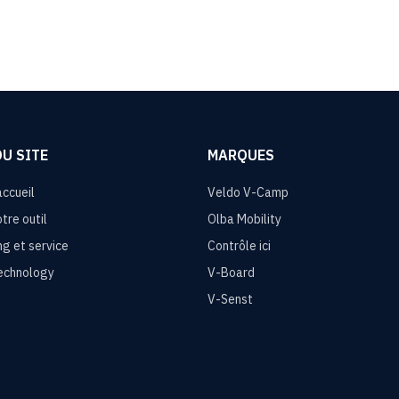
DU SITE
MARQUES
ccueil
Veldo V-Camp
tre outil
Olba Mobility
g et service
Contrôle ici
echnology
V-Board
V-Senst