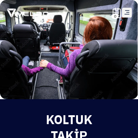
0
KOLTUK
TAKIP