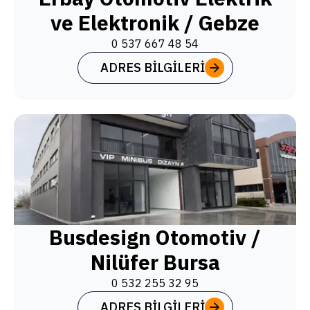
ve Elektronik / Gebze
0 537 667 48 54
ADRES BILGILERI
Busdesign Otomotiv /
Nilüfer Bursa
0 532 255 32 95
ADRES BILGILERI