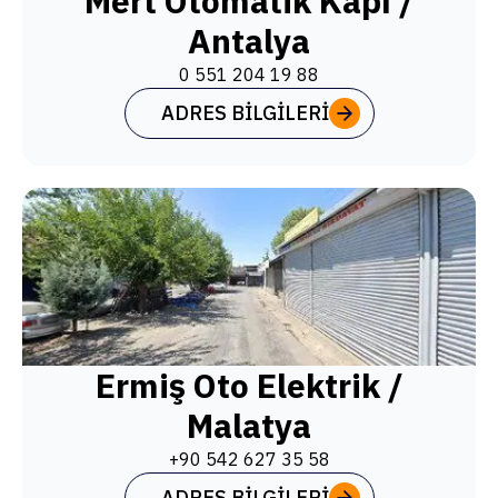
Mert Otomatik Kapı /
Antalya
0 551 204 19 88
ADRES BILGILERI
Ermiş Oto Elektrik /
Malatya
+90 542 627 35 58
ADRES BILGILERI